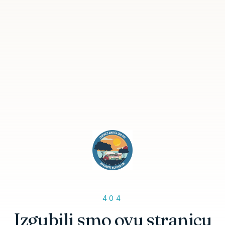
404
Izgubili smo ovu stranicu